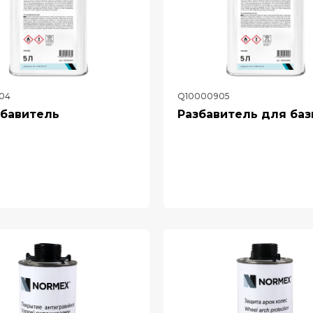
04
Q10000905
збавитель
Разбавитель для ба