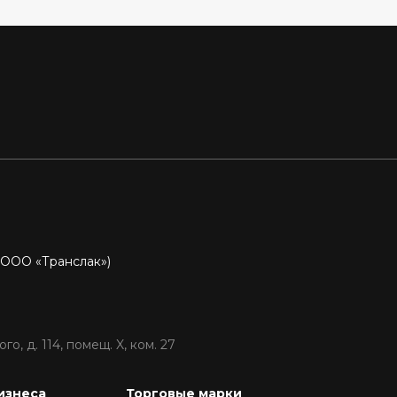
P
 ООО «Транслак»)
о, д. 114, помещ. X, ком. 27
изнеса
Торговые марки