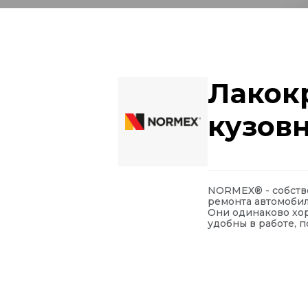
Лакок
кузов
NORMEX® - собстве
ремонта автомобил
Они одинаково хор
удобны в работе, п