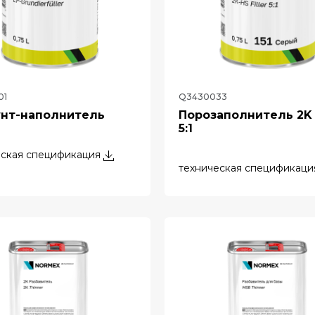
01
Q3430033
унт-наполнитель
Порозаполнитель 2K H
5:1
еская спецификация
техническая спецификаци