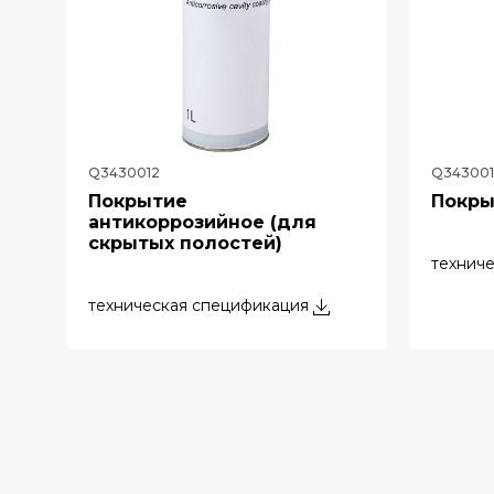
Q3430012
Q343001
Покрытие
Покры
антикоррозийное (для
скрытых полостей)
технич
техническая спецификация