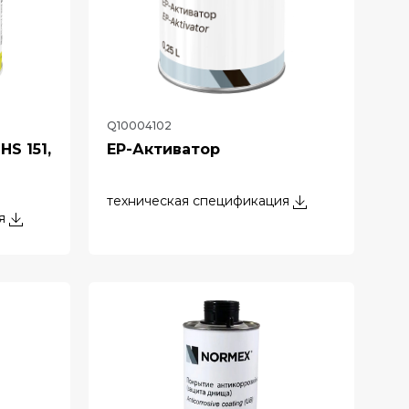
Q10004102
S 151,
EP-Активатор
техническая спецификация
я