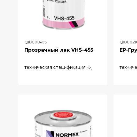
Q10000455
Q100021
Прозрачный лак VHS-455
EP-Гр
техническая спецификация
технич