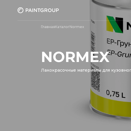
Главная
Каталог
Normex
NORMEX
Лакокрасочные материалы для кузовног