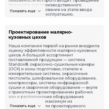
обязанности которого входит: проведение
тренингов для производственного
персонала, курирование на этапе ввода
Показать еще
оборудования в эксплуатацию,
оперативное решение технических
проблем, информирование обо всех
изменениях и новинках на рынке, а также
Проектирование малярно-
консультирование по всем возникающим
кузовных цехов
вопросам. Наши технические консультанты
— многочисленная категория сотрудников,
Наша компания первой на рынке внедрила
которые обязаны проходить регулярное
оценку эффективности малярно-кузовных
обучение и аттестации, подтверждающие
цехов. А большой ассортимент
их квалификацию. Обучение проводится в
поставляемой продукции — система
нашем собственном корпоративном
Standox®, окрасочно-сушильные камеры
университете.
(ОСК) и зоны подготовки, стапели и
измерительные системы, окрасочные
пистолеты, шлифовальное оборудование,
компрессоры, системы инфракрасной
сушки и сварочное оборудование — вкупе
с грамотным проектированием рабочих
зон и расположения оборудования
позволял выжать максимум из
существующего или проектируемого
Показать еще