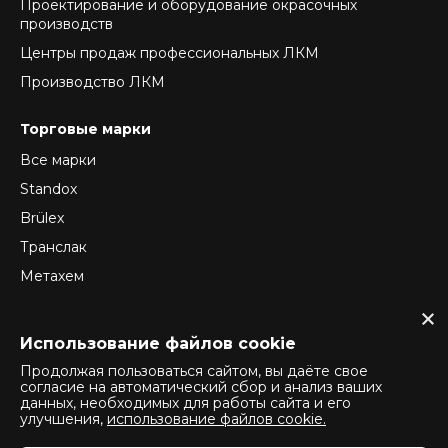
Проектирование и оборудование окрасочных
производств
Центры продаж профессиональных ЛКМ
Производство ЛКМ
Торговые марки
Все марки
Standox
Brülex
Транслак
Метахем
ReTec
Normex
Использование файлов cookie
Продолжая пользоваться сайтом, вы даёте свое
согласие на автоматический сбор и анализ ваших
данных, необходимых для работы сайта и его
Политика конфиденциальности
улучшения,
использование файлов cookie.
Политика использования cookie
Политика оператора обработки персональных данных