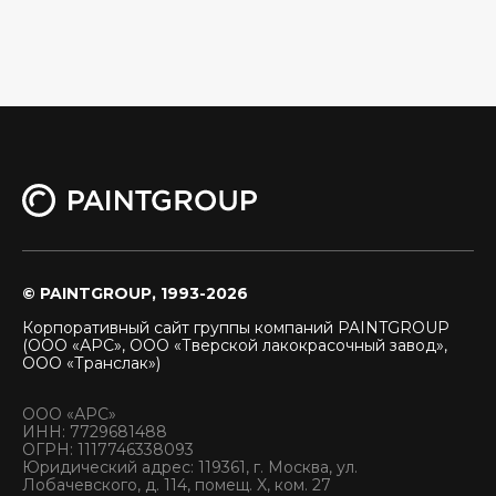
© PAINTGROUP, 1993-2026
Корпоративный сайт группы компаний PAINTGROUP
(ООО «АРС», ООО «Тверской лакокрасочный завод»,
ООО «Транслак»)
ООО «АРС»
ИНН: 7729681488
ОГРН: 1117746338093
Юридический адрес: 119361, г. Москва, ул.
Лобачевского, д. 114, помещ. X, ком. 27