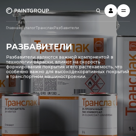
Главная
Каталог
Транслак
Разбавители
РАЗБАВИТЕЛИ
Разбавители являются важной компонентой в
технологии окраски, влияют на скорость
формирования покрытия и его растекаемость, что
особенно важно для высокодекоративных покрытий
в транспортном машиностроении.