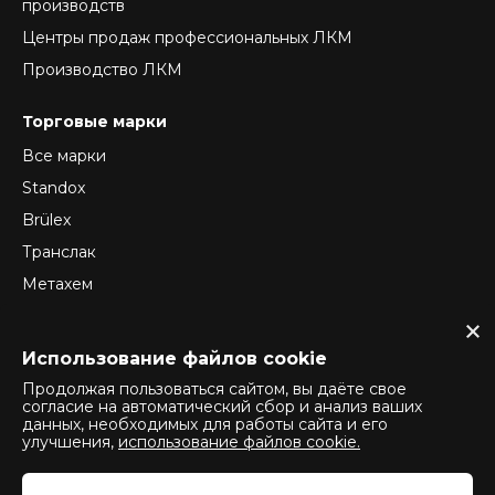
производств
Центры продаж профессиональных ЛКМ
Производство ЛКМ
Торговые марки
Все марки
Standox
Brülex
Транслак
Метахем
ReTec
Normex
Использование файлов cookie
Продолжая пользоваться сайтом, вы даёте свое
согласие на автоматический сбор и анализ ваших
данных, необходимых для работы сайта и его
Политика конфиденциальности
улучшения,
использование файлов cookie.
Политика использования cookie
Политика оператора обработки персональных данных