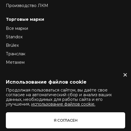
Производство ЛКМ
Торговые марки
Все марки
Standox
Brülex
Транслак
Метахем
ReTec
Normex
Использование файлов cookie
Продолжая пользоваться сайтом, вы даёте свое
согласие на автоматический сбор и анализ ваших
данных, необходимых для работы сайта и его
Политика конфиденциальности
улучшения,
использование файлов cookie.
Политика использования cookie
Политика оператора обработки персональных данных
Я СОГЛАСЕН