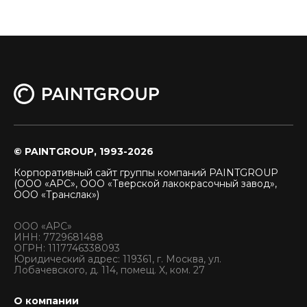
© PAINTGROUP, 1993-2026
Корпоративный сайт группы компаний PAINTGROUP
(ООО «АРС», ООО «Тверской лакокрасочный завод»,
ООО «Транслак»)
ООО «АРС»
ИНН: 7729681488
ОГРН: 1117746338093
Юридический адрес: 119361, г. Москва, ул.
Лобачевского, д. 114, помещ. X, ком. 27
О компании