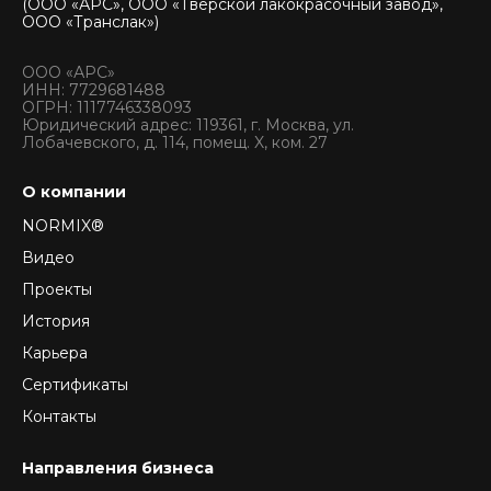
(ООО «АРС», ООО «Тверской лакокрасочный завод»,
ООО «Транслак»)
ООО «АРС»
ИНН: 7729681488
ОГРН: 1117746338093
Юридический адрес: 119361, г. Москва, ул.
Лобачевского, д. 114, помещ. X, ком. 27
О компании
NORMIX®
Видео
Проекты
История
Карьера
Сертификаты
Контакты
Направления бизнеса