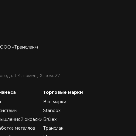
P
 ООО «Транслак»)
о, д. 114, помещ. X, ком. 27
изнеса
Торговые марки
я
Все марки
системы
Standox
мышленной окраски
Brülex
аботка металлов
Транслак