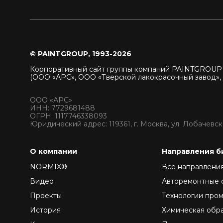
© PAINTGROUP, 1993-2026
Корпоративный сайт группы компаний PAINTGROU
(ООО «АРС», ООО «Тверской лакокрасочный завод»,
ООО «АРС»
ИНН: 7729681488
ОГРН: 1117746338093
Юридический адрес: 119361, г. Москва, ул. Лобачевског
О компании
Направления б
NORMIX®
Все направлени
Видео
Авторемонтные 
Проекты
Технологии про
История
Химическая обр