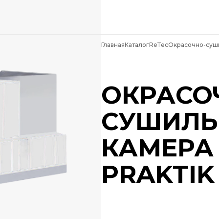
Главная
Каталог
ReTec
Окрасочно-суши
ОКРАСО
СУШИЛЬ
КАМЕРА
PRAKTIK