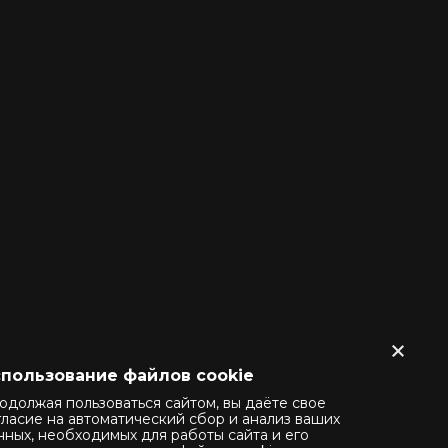
ФИО*
Организация
Телефон*
Email
Регион
Тип выпускаемой продукции
пользование файлов cookie
одолжая пользоваться сайтом, вы даёте свое
гласие на автоматический сбор и анализ ваших
Нажимая кнопку «Отправить» вы даете свое
нных, необходимых для работы сайта и его
согласие на обработку
персональных