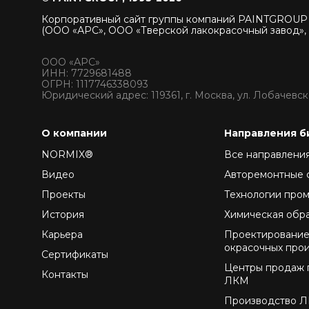
Корпоративный сайт группы компаний PAINTGROU
(ООО «АРС», ООО «Тверской лакокрасочный завод»,
ООО «АРС»
ИНН: 7729681488
ОГРН: 1117746338093
Юридический адрес: 119361, г. Москва, ул. Лобачевског
О компании
Направления б
NORMIX®
Все направлени
Видео
Авторемонтные 
Проекты
Технологии про
История
Химическая обр
Карьера
Проектирование
окрасочных про
Сертификаты
Центры продаж 
Контакты
ЛКМ
Производство 