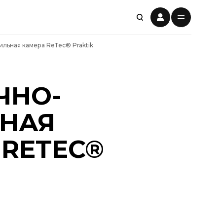
льная камера ReTec® Praktik
ЧНО-
НАЯ
 RETEC®