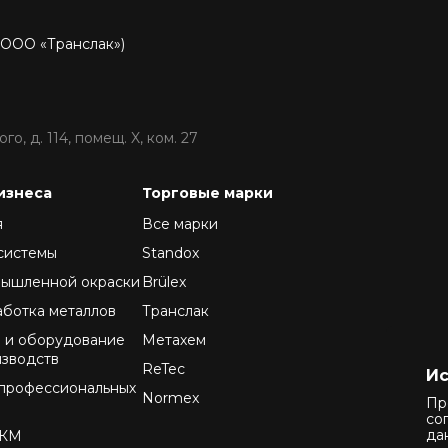
P
 ООО «Транслак»)
о, д. 114, помещ. X, ком. 27
изнеса
Торговые марки
я
Все марки
системы
Standox
мышленной окраски
Brülex
аботка металлов
Транслак
 и оборудование
Метахем
изводств
ReTec
Ис
профессиональных
Normex
Пр
со
да
ЛКМ