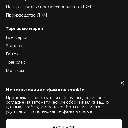
Центры продаж профессиональных ЛКМ
Производство ЛКМ
Торговые марки
Все марки
Standox
Brülex
Транслак
Метахем
ReTec
Normex
Использование файлов cookie
Продолжая пользоваться сайтом, вы даёте свое
согласие на автоматический сбор и анализ ваших
данных, необходимых для работы сайта и его
Политика конфиденциальности
улучшения,
использование файлов cookie.
Политика использования cookie
Политика оператора обработки персональных данных
Я СОГЛАСЕН