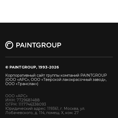
© PAINTGROUP, 1993-2026
Корпоративный сайт группы компаний PAINTGROUP
(ООО «АРС», ООО «Тверской лакокрасочный завод»,
ООО «Транслак»)
ООО «АРС»
ИНН: 7729681488
ОГРН: 1117746338093
Юридический адрес: 119361, г. Москва, ул.
Лобачевского, д. 114, помещ. X, ком. 27