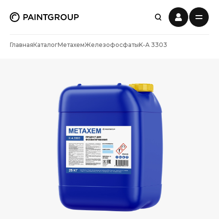
Главная
Каталог
Метахем
Железофосфаты
K-А 3303