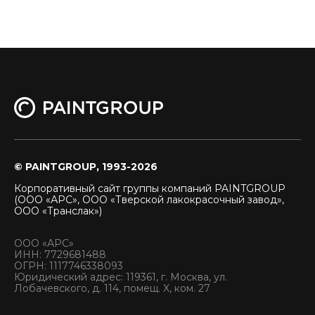
© PAINTGROUP, 1993-2026
Корпоративный сайт группы компаний PAINTGROUP
(ООО «АРС», ООО «Тверской лакокрасочный завод»,
ООО «Транслак»)
ООО «АРС»
ИНН: 7729681488
ОГРН: 1117746338093
Юридический адрес: 119361, г. Москва, ул.
Лобачевского, д. 114, помещ. X, ком. 27