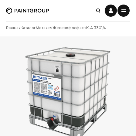
Главная
Каталог
Метахем
Железофосфаты
K-А 3301/4