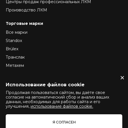
Центры продаж профессиональных ЛКМ
Производство ЛКМ
Торговые марки
Все марки
Standox
Brülex
Транслак
Метахем
ReTec
Normex
Использование файлов cookie
Продолжая пользоваться сайтом, вы даёте свое
согласие на автоматический сбор и анализ ваших
данных, необходимых для работы сайта и его
Политика конфиденциальности
улучшения,
использование файлов cookie.
Политика использования cookie
Политика оператора обработки персональных данных
Я СОГЛАСЕН