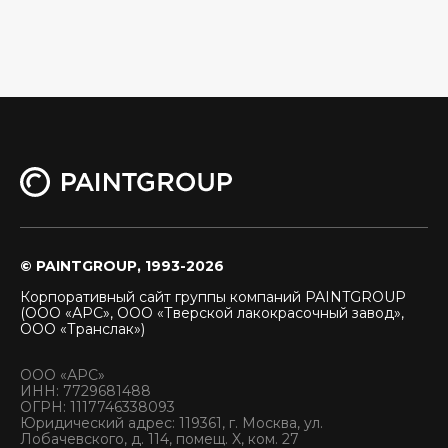
© PAINTGROUP, 1993-2026
Корпоративный сайт группы компаний PAINTGROUP
(ООО «АРС», ООО «Тверской лакокрасочный завод»,
ООО «Транслак»)
ООО «АРС»
ИНН: 7729681488
ОГРН: 1117746338093
Юридический адрес: 119361, г. Москва, ул.
Лобачевского, д. 114, помещ. X, ком. 27