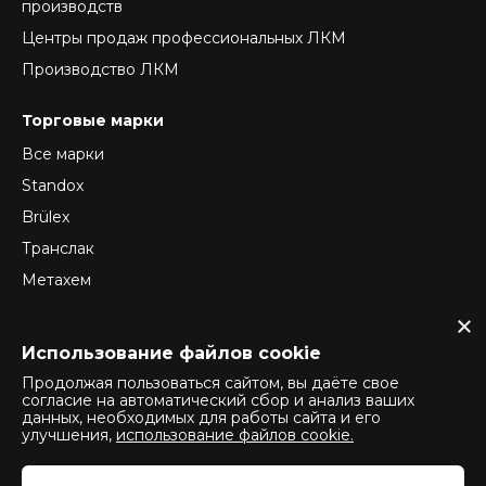
производств
Центры продаж профессиональных ЛКМ
Производство ЛКМ
Торговые марки
Все марки
Standox
Brülex
Транслак
Метахем
ReTec
Normex
Использование файлов cookie
Продолжая пользоваться сайтом, вы даёте свое
согласие на автоматический сбор и анализ ваших
данных, необходимых для работы сайта и его
Политика конфиденциальности
улучшения,
использование файлов cookie.
Политика использования cookie
Политика оператора обработки персональных данных