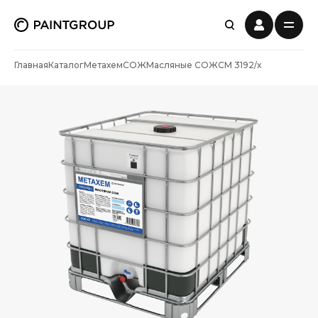
Главная
Каталог
Метахем
СОЖ
Масляные СОЖ
СМ 3192/х