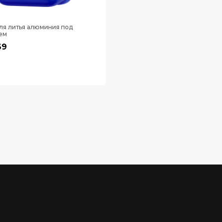
ля литья алюминия под
ем
69