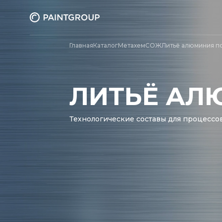
Главная
Каталог
Метахем
СОЖ
Литьё алюминия п
ЛИТЬЁ АЛ
Технологические составы для процессо