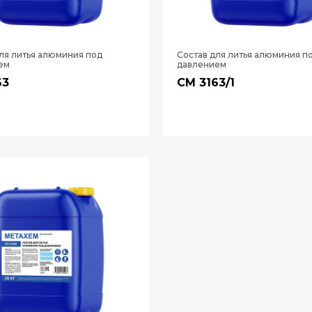
ля литья алюминия под
Состав для литья алюминия п
ем
давлением
63
СМ 3163/1