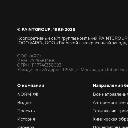
© PAINTGROUP, 1993-2026
Корпоративный сайт группы компаний PAINTGROU
(ООО «АРС», ООО «Тверской лакокрасочный завод»,
ООО «АРС»
ИНН: 7729681488
ОГРН: 1117746338093
Юридический адрес: 119361, г. Москва, ул. Лобачевског
О компании
Направления б
NORMIX®
Все направлени
Видео
Авторемонтные 
Проекты
Технологии про
История
Химическая обр
Карьера
Проектирование