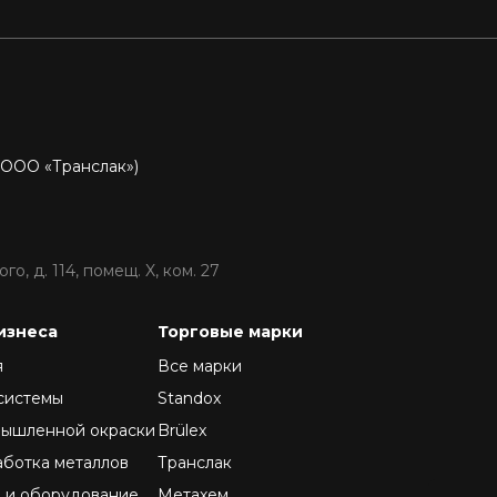
P
 ООО «Транслак»)
о, д. 114, помещ. X, ком. 27
изнеса
Торговые марки
я
Все марки
системы
Standox
мышленной окраски
Brülex
аботка металлов
Транслак
 и оборудование
Метахем