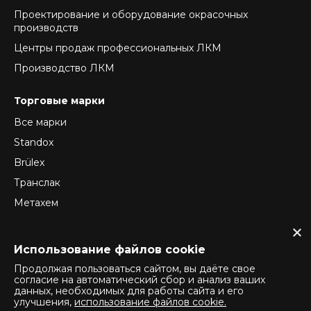
Проектирование и оборудование окрасочных
производств
Центры продаж профессиональных ЛКМ
Производство ЛКМ
Торговые марки
Все марки
Standox
Brülex
Транслак
Метахем
ReTec
Normex
Использование файлов cookie
Продолжая пользоваться сайтом, вы даёте свое
согласие на автоматический сбор и анализ ваших
данных, необходимых для работы сайта и его
Политика конфиденциальности
улучшения,
использование файлов cookie.
Политика использования cookie