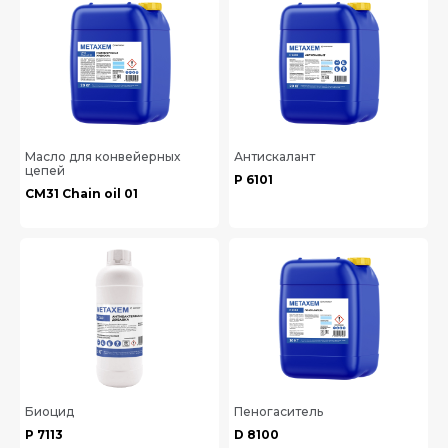
Масло для конвейерных
Антискалант
цепей
Р 6101
СМ31 Chain oil 01
Биоцид
Пеногаситель
Р 7113
D 8100