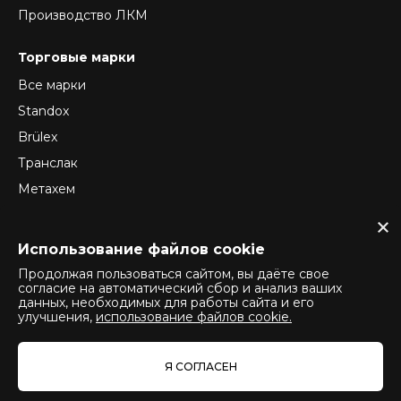
Производство ЛКМ
Торговые марки
Все марки
Standox
Brülex
Транслак
Метахем
ReTec
Normex
Использование файлов cookie
Продолжая пользоваться сайтом, вы даёте свое
согласие на автоматический сбор и анализ ваших
данных, необходимых для работы сайта и его
Политика конфиденциальности
улучшения,
использование файлов cookie.
Политика использования cookie
Политика оператора обработки персональных данных
Я СОГЛАСЕН