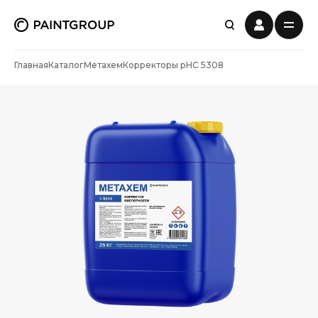
Главная
Каталог
Метахем
Корректоры рН
С 5308