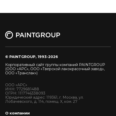
© PAINTGROUP, 1993-2026
Корпоративный сайт группы компаний PAINTGROUP
(ООО «АРС», ООО «Тверской лакокрасочный завод»,
ООО «Транслак»)
ООО «АРС»
ИНН: 7729681488
ОГРН: 1117746338093
Юридический адрес: 119361, г. Москва, ул.
Лобачевского, д. 114, помещ. X, ком. 27
О компании