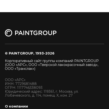
© PAINTGROUP, 1993-2026
Корпоративный сайт группы компаний PAINTGROUP
(ООО «АРС», ООО «Тверской лакокрасочный завод»,
ООО «Транслак»)
ООО «АРС»
ИНН: 7729681488
ОГРН: 1117746338093
Юридический адрес: 119361, г. Москва, ул.
Лобачевского, д. 114, помещ. X, ком. 27
О компании