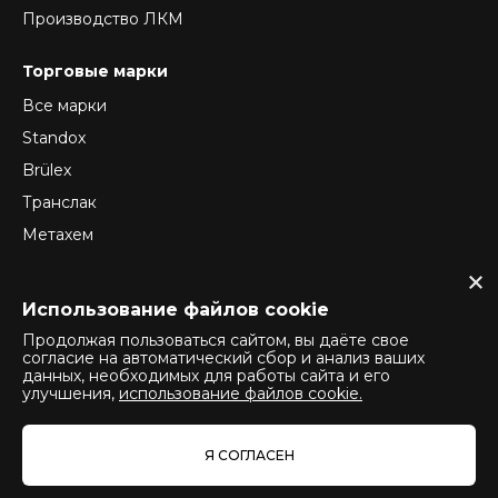
Производство ЛКМ
Торговые марки
Все марки
Standox
Brülex
Транслак
Метахем
ReTec
Normex
Использование файлов cookie
Продолжая пользоваться сайтом, вы даёте свое
согласие на автоматический сбор и анализ ваших
данных, необходимых для работы сайта и его
Политика конфиденциальности
улучшения,
использование файлов cookie.
Политика использования cookie
Политика оператора обработки персональных данных
Я СОГЛАСЕН