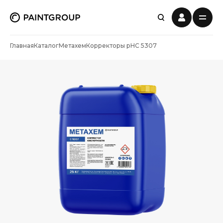
Главная
Каталог
Метахем
Корректоры рН
С 5307