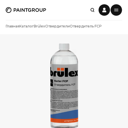
Главная
Каталог
Brülex
Отвердители
Отвердитель FCP