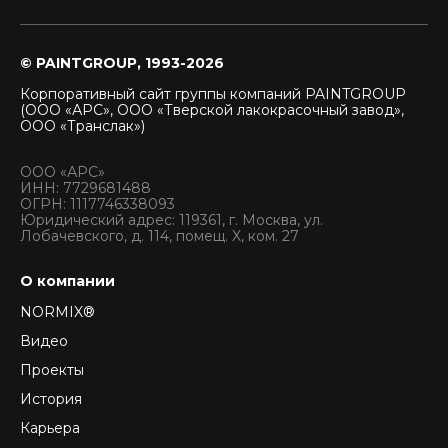
© PAINTGROUP, 1993-2026
Корпоративный сайт группы компаний PAINTGROUP
(ООО «АРС», ООО «Тверской лакокрасочный завод»,
ООО «Транслак»)
ООО «АРС»
ИНН: 7729681488
ОГРН: 1117746338093
Юридический адрес: 119361, г. Москва, ул.
Лобачевского, д. 114, помещ. X, ком. 27
О компании
NORMIX®
Видео
Проекты
История
Карьера