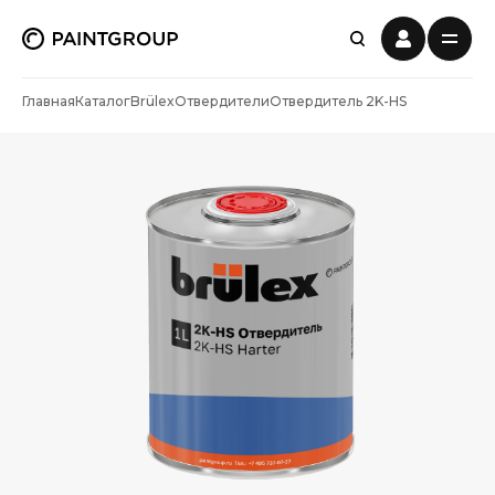
Главная
Каталог
Brülex
Отвердители
Отвердитель 2K-HS